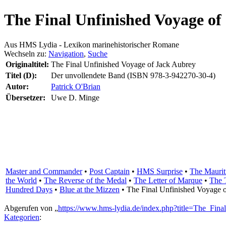
The Final Unfinished Voyage of
Aus HMS Lydia - Lexikon marinehistorischer Romane
Wechseln zu:
Navigation
,
Suche
Originaltitel:
The Final Unfinished Voyage of Jack Aubrey
Titel (D):
Der unvollendete Band (ISBN 978-3-942270-30-4)
Autor:
Patrick O'Brian
Übersetzer:
Uwe D. Minge
Master and Commander
•
Post Captain
•
HMS Surprise
•
The Mauri
the World
•
The Reverse of the Medal
•
The Letter of Marque
•
The 
Hundred Days
•
Blue at the Mizzen
•
The Final Unfinished Voyage 
Abgerufen von „
https://www.hms-lydia.de/index.php?title=The_Fi
Kategorien
: