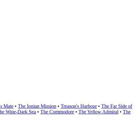
's Mate
•
The Ionian Mission
•
Treason's Harbour
•
The Far Side of
he Wine-Dark Sea
•
The Commodore
•
The Yellow Admiral
•
The