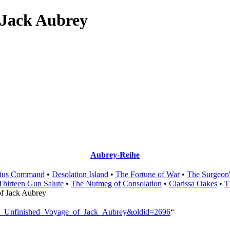
 Jack Aubrey
Aubrey-Reihe
tius Command
•
Desolation Island
•
The Fortune of War
•
The Surgeon
Thirteen Gun Salute
•
The Nutmeg of Consolation
•
Clarissa Oakes
•
T
of Jack Aubrey
nal_Unfinished_Voyage_of_Jack_Aubrey&oldid=2696
“