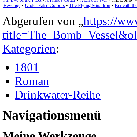
Revenge
•
Under False Colours
•
The Flying Squadron
•
Beneath th
Abgerufen von „
https://ww
title=The_Bomb_Vessel&o
Kategorien
:
1801
Roman
Drinkwater-Reihe
Navigationsmenü
Meine Werkzeuge