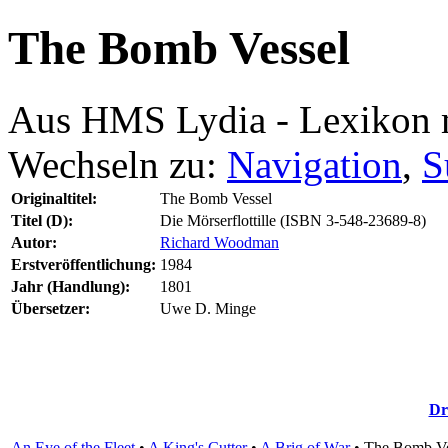
The Bomb Vessel
Aus HMS Lydia - Lexikon 
Wechseln zu:
Navigation
,
S
Originaltitel:
The Bomb Vessel
Titel (D):
Die Mörserflottille (ISBN 3-548-23689-8)
Autor:
Richard Woodman
Erstveröffentlichung:
1984
Jahr (Handlung):
1801
Übersetzer:
Uwe D. Minge
Dr
An Eye of the Fleet
•
A King's Cutter
•
A Brig of War
•
The Bomb Ve