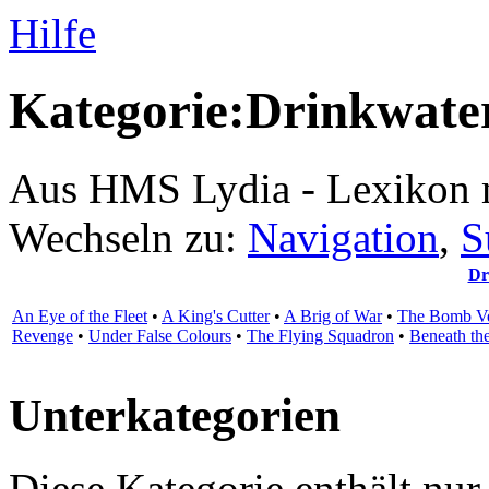
Hilfe
Kategorie:Drinkwate
Aus HMS Lydia - Lexikon 
Wechseln zu:
Navigation
,
S
Dr
An Eye of the Fleet
•
A King's Cutter
•
A Brig of War
•
The Bomb Ve
Revenge
•
Under False Colours
•
The Flying Squadron
•
Beneath th
Unterkategorien
Diese Kategorie enthält nur