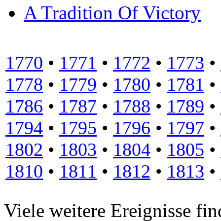
A Tradition Of Victory
1770
•
1771
•
1772
•
1773
•
1778
•
1779
•
1780
•
1781
•
1786
•
1787
•
1788
•
1789
•
1794
•
1795
•
1796
•
1797
•
1802
•
1803
•
1804
•
1805
•
1810
•
1811
•
1812
•
1813
•
Viele weitere Ereignisse fin