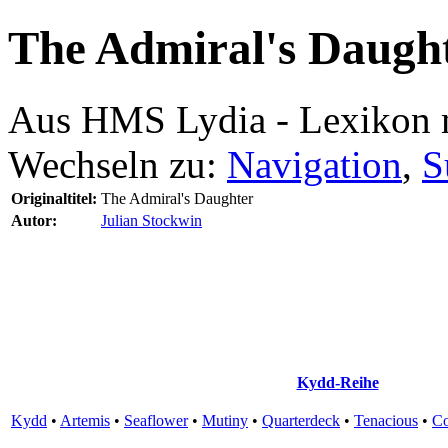
The Admiral's Daugh
Aus HMS Lydia - Lexikon 
Wechseln zu:
Navigation
,
S
Originaltitel:
The Admiral's Daughter
Autor:
Julian Stockwin
Kydd-Reihe
Kydd
•
Artemis
•
Seaflower
•
Mutiny
•
Quarterdeck
•
Tenacious
•
C