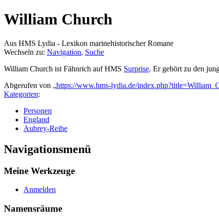
William Church
Aus HMS Lydia - Lexikon marinehistorischer Romane
Wechseln zu:
Navigation
,
Suche
William Church ist Fähnrich auf HMS
Surprise
. Er gehört zu den jun
Abgerufen von „
https://www.hms-lydia.de/index.php?title=William
Kategorien
:
Personen
England
Aubrey-Reihe
Navigationsmenü
Meine Werkzeuge
Anmelden
Namensräume