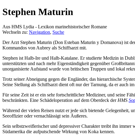
Stephen Maturin
Aus HMS Lydia - Lexikon marinehistorischer Romane
Wechseln zu:
Navigation
,
Suche
Der Arzt Stephen Maturin (Don Esteban Maturin y Domanova) ist de
Kommandos von Aubrey als Schiffsarzt mit.
Stephen ist Halb-Ire und Halb-Katalane. Er studierte Medizin in Dubli
unterstützten und nach mehr Eigenständigkeit gegenüber Großbritanni
unorganisierte Aufstand wurde von britischen Truppen und lokal rekru
Trotz seiner Abneigung gegen die Engländer, das hierarchische Syste
Seine Stellung als Schiffsarzt dient oft nur der Tarnung, da er auch i
Für seine Zeit ist er ein sehr fortschrittlicher Mediziner, und seine 
beschränkten. Eine Schädeloperation auf dem Oberdeck der
HMS
So
Während der vielen Reisen nutzt er jede sich bietende Gelegenheit, u
Seeoffizier oder vernachlässigt sein Äußeres.
Sein selbstzweiflerischer und depressiver Charakter treibt ihn imme
Südamerika die aufputschende Wirkung von Koka kennen.