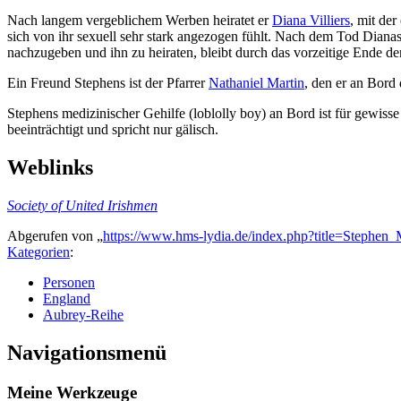
Nach langem vergeblichem Werben heiratet er
Diana Villiers
, mit der
sich von ihr sexuell sehr stark angezogen fühlt. Nach dem Tod Dianas 
nachzugeben und ihn zu heiraten, bleibt durch das vorzeitige Ende d
Ein Freund Stephens ist der Pfarrer
Nathaniel Martin
, den er an Bord
Stephens medizinischer Gehilfe (loblolly boy) an Bord ist für gewisse
beeinträchtigt und spricht nur gälisch.
Weblinks
Society of United Irishmen
Abgerufen von „
https://www.hms-lydia.de/index.php?title=Stephen
Kategorien
:
Personen
England
Aubrey-Reihe
Navigationsmenü
Meine Werkzeuge