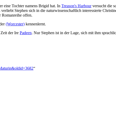
 er eine Tochter namens Brigid hat. In
Treason's Harbour
versucht die 
verliebt Stephen sich in die naturwissenschaftlich interessierte Christ
er Romanreihe offen.
 der
(Worcester)
kennenlernt.
 Zeit der Ire
Padeen
. Nur Stephen ist in der Lage, sich mit ihm sprachl
_Maturin&oldid=3682
“