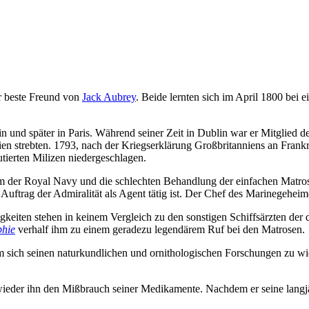
r beste Freund von
Jack Aubrey
. Beide lernten sich im April 1800 bei 
n und später in Paris. Während seiner Zeit in Dublin war er Mitglied d
en strebten. 1793, nach der Kriegserklärung Großbritanniens an Frankr
tierten Milizen niedergeschlagen.
m der Royal Navy und die schlechten Behandlung der einfachen Matrose
m Auftrag der Admiralität als Agent tätig ist. Der Chef des Marinegehei
Fähigkeiten stehen in keinem Vergleich zu den sonstigen Schiffsärzten de
phie
verhalf ihm zu einem geradezu legendärem Ruf bei den Matrosen.
m sich seinen naturkundlichen und ornithologischen Forschungen zu widm
r wieder ihn den Mißbrauch seiner Medikamente. Nachdem er seine lang