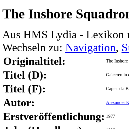
The Inshore Squadro
Aus HMS Lydia - Lexikon 
Wechseln zu:
Navigation
,
S
Originaltitel:
The Inshore
Titel (D):
Galeeren in
Titel (F):
Cap sur la B
Autor:
Alexander K
Erstveröffentlichung:
1977