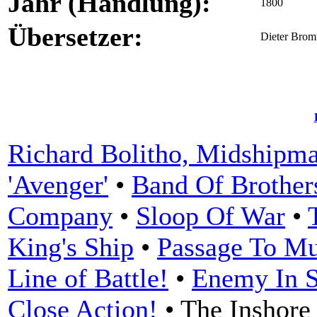
Jahr (Handlung):
1800
Übersetzer:
Dieter Bro
Richard Bolitho, Midshipm
'Avenger'
•
Band Of Brother
Company
•
Sloop Of War
•
King's Ship
•
Passage To Mu
Line of Battle!
•
Enemy In S
Close Action!
•
The Inshore