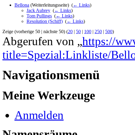
Bellona
(Weiterleitungsseite) ‎
(
← Links
)
Jack Aubrey
‎
(
← Links
)
Tom Pullings
‎
(
← Links
)
Resolution (Schiff)
‎
(
← Links
)
Zeige (vorherige 50 | nächste 50) (
20
|
50
|
100
|
250
|
500
)
Abgerufen von „
https://ww
title=Spezial:Linkliste/Bell
Navigationsmenü
Meine Werkzeuge
Anmelden
Namensräume