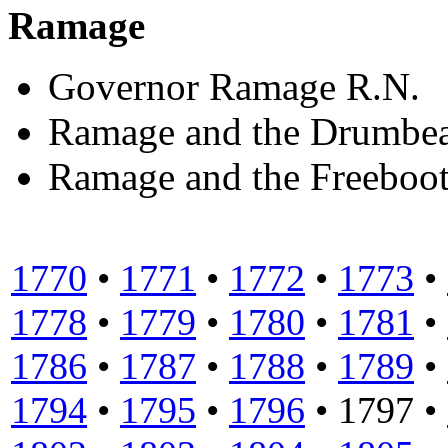
Ramage
Governor Ramage R.N.
Ramage and the Drumbea
Ramage and the Freeboot
1770
•
1771
•
1772
•
1773
•
1778
•
1779
•
1780
•
1781
•
1786
•
1787
•
1788
•
1789
•
1794
•
1795
•
1796
•
1797
•