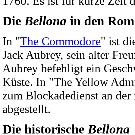
1760. Es ist für kurze Zeit 
Die
Bellona
in den Rom
In "
The Commodore
" ist d
Jack Aubrey, sein alter Fre
Aubrey befehligt ein Gesch
Küste. In "The Yellow Admi
zum Blockadedienst an der 
abgestellt.
Die historische
Bellona