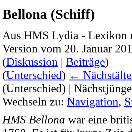
Bellona (Schiff)
Aus HMS Lydia - Lexikon 
Version vom 20. Januar 20
(
Diskussion
|
Beiträge
)
(
Unterschied
)
← Nächstälte
(Unterschied) | Nächstjüng
Wechseln zu:
Navigation
,
S
HMS Bellona
war eine brit