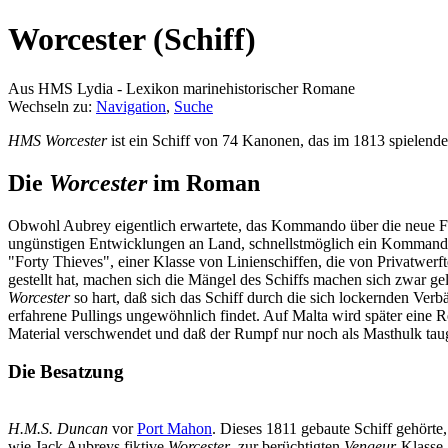
Worcester (Schiff)
Aus HMS Lydia - Lexikon marinehistorischer Romane
Wechseln zu:
Navigation
,
Suche
HMS Worcester
ist ein Schiff von 74 Kanonen, das im 1813 spielen
Die
Worcester
im Roman
Obwohl Aubrey eigentlich erwartete, das Kommando über die neue F
ungünstigen Entwicklungen an Land, schnellstmöglich ein Kommand
"Forty Thieves", einer Klasse von Linienschiffen, die von Privatwer
gestellt hat, machen sich die Mängel des Schiffs machen sich zwar gel
Worcester
so hart, daß sich das Schiff durch die sich lockernden Ver
erfahrene Pullings ungewöhnlich findet. Auf Malta wird später eine 
Material verschwendet und daß der Rumpf nur noch als Masthulk taug
Die Besatzung
H.M.S. Duncan
vor
Port Mahon
. Dieses 1811 gebaute Schiff gehörte,
wie Jack Aubreys fiktive
Worcester
, zur berüchtigten
Vengeur
-Klasse,