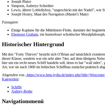
Joseph Plaice
Simpson, Aubreys Schreiber
Lewis, älterer Loblollyboy, "ungeschickt mit der Nadel", wie
Joseph Honey, Maat des Navigators (Master's Mate)
Passagiere
Einige Kaplane für die Mittelmeer-Flotte, darunter der begister
Ebenezer Graham
, ein humorloser schottischer Moralphilosoph,
Historischer Hintergrund
Mit den "Forty Thieves" bezieht sich O'Brian auf tatsächlich existie
dieser Klasse, sondern war ein sehr alter 74er, auf dem übrigens Nel
hier um ein recht neues Schiff handeln soll, denn es hat "wall sides"
Art, wie sie nach 1800 im britischen Schiffbau zunächst praktisch abg
Abgerufen von „
https://www.hms-lydia.de/index.php?title=Worceste
Kategorien
:
Schiffe
Aubrey-Reihe
Navigationsmenü