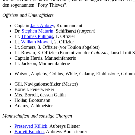
den sogenannten "Forty Thieves".
Offiziere und Unteroffiziere
Captain
Jack Aubrey
, Kommandant
Dr.
Stephen Maturin
, Schiffsarzt (
surgeon
)
Lt.
Thomas Pullings
, 1. Offizier
Lt.
William Mowett
, 2. Offizier
Lt. Somers, 3. Offizier (vor Toulon abgelöst)
Lt. Rowan, 3. Offizier (Kommt von der
Colossus
, tauscht mit 
Captain Harris, Marineinfanterie
Lt. Jackson, Marineinfanterie
Watson, Appleby, Collins, White, Calamy, Elphinstone, Grim
Gill, Navigationsoffizier (Master)
Borrell, Feuerwerker
Mrs. Borrell, dessen Gattin
Hollar, Bootsmann
Adams, Zahlmeister
Mannschaften und sonstige Chargen
Preserved Killick
, Aubreys Diener
Barrett Bonden
, Aubreys Bootssteurer