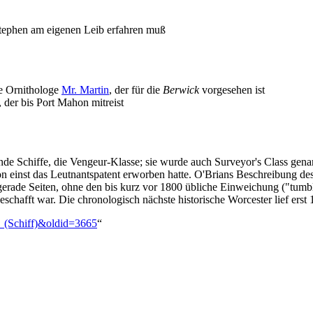
 Stephen am eigenen Leib erfahren muß
te Ornithologe
Mr. Martin
, der für die
Berwick
vorgesehen ist
 der bis Port Mahon mitreist
rende Schiffe, die Vengeur-Klasse; sie wurde auch Surveyor's Class gen
son einst das Leutnantspatent erworben hatte. O'Brians Beschreibung des
, gerade Seiten, ohne den bis kurz vor 1800 übliche Einweichung ("tumbl
eschafft war. Die chronologisch nächste historische Worcester lief erst
r_(Schiff)&oldid=3665
“