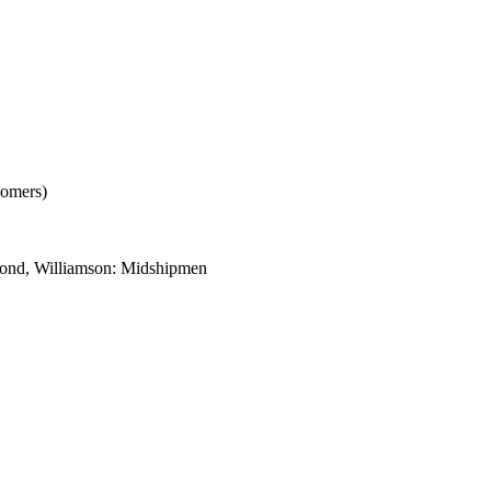
Somers)
mond, Williamson: Midshipmen