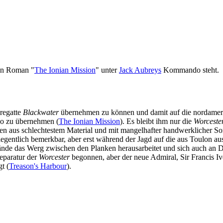
den Roman "
The Ionian Mission
" unter
Jack Aubreys
Kommando steht.
regatte
Blackwater
übernehmen zu können und damit auf die nordamerik
o zu übernehmen (
The Ionian Mission
). Es bleibt ihm nur die
Worceste
ften aus schlechtestem Material und mit mangelhafter handwerklicher 
egentlich bemerkbar, aber erst während der Jagd auf die aus Toulon ausg
bände das Werg zwischen den Planken herausarbeitet und sich auch an 
Reparatur der
Worcester
begonnen, aber der neue Admiral, Sir Francis Iv
t (
Treason's Harbour
).