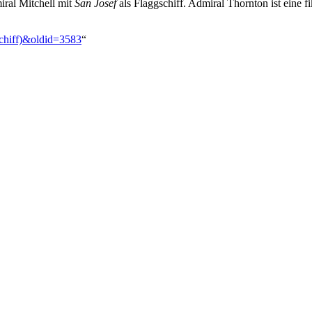
ral Mitchell mit
San Josef
als Flaggschiff. Admiral Thornton ist eine f
Schiff)&oldid=3583
“