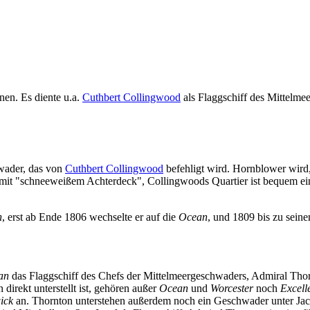
nen. Es diente u.a.
Cuthbert Collingwood
als Flaggschiff des Mittelme
wader, das von
Cuthbert Collingwood
befehligt wird. Hornblower wird,
nd, mit "schneeweißem Achterdeck", Collingwoods Quartier ist bequem ei
n
, erst ab Ende 1806 wechselte er auf die
Ocean
, und 1809 bis zu sein
an
das Flaggschiff des Chefs der Mittelmeergeschwaders, Admiral Tho
irekt unterstellt ist, gehören außer
Ocean
und
Worcester
noch
Excell
ick
an. Thornton unterstehen außerdem noch ein Geschwader unter Jac