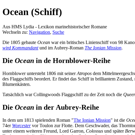
Ocean (Schiff)
Aus HMS Lydia - Lexikon marinehistorischer Romane
Wechseln zu:
Navigation
,
Suche
Die 1805 gebaute
Ocean
war ein britisches Linienschiff von 98 Kano
wird Kommandant
und im Aubrey-Roman
The Ionian Mission
.
Die
Ocean
in de Hornblower-Reihe
Hornblower untersteht 1806 mit seiner
Atropos
dem Mittelmeergesch
des Flaggschiffs beordert. Er findet das Schiff in brilliantem Zusta
Blumenkästen.
Tatsächlich war Collingwoods Flaggschiff zu der Zeit noch die
Quee
Die
Ocean
in der Aubrey-Reihe
In dem um 1813 spielenden Roman "
The Ionian Mission
" ist die
Oce
74er
Worcester
vor Toulon zur Flotte. Dem Geschwader, das Thornton d
unter einem weiteren Freund, Lord Garron,
Colossus
und später
Berw