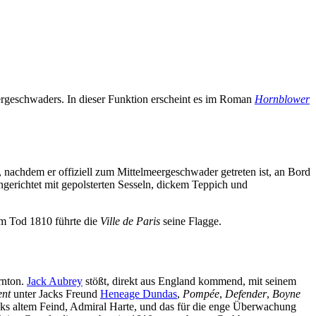
ergeschwaders. In dieser Funktion erscheint es im Roman
Hornblower
 nachdem er offiziell zum Mittelmeergeschwader getreten ist, an Bord
ngerichtet mit gepolsterten Sesseln, dickem Teppich und
em Tod 1810 führte die
Ville de Paris
seine Flagge.
rnton.
Jack Aubrey
stößt, direkt aus England kommend, mit seinem
ent
unter Jacks Freund
Heneage Dundas
,
Pompée
,
Defender
,
Boyne
ks altem Feind, Admiral Harte, und das für die enge Überwachung