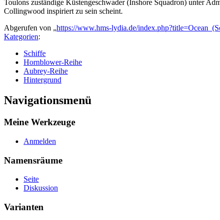
Toulons zuständige Küstengeschwader (Inshore Squadron) unter Admi
Collingwood inspiriert zu sein scheint.
Abgerufen von „
https://www.hms-lydia.de/index.php?title=Ocean_(
Kategorien
:
Schiffe
Hornblower-Reihe
Aubrey-Reihe
Hintergrund
Navigationsmenü
Meine Werkzeuge
Anmelden
Namensräume
Seite
Diskussion
Varianten