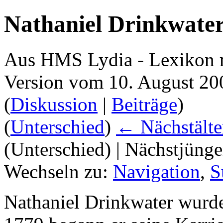
Nathaniel Drinkwate
Aus HMS Lydia - Lexikon 
Version vom 10. August 20
(
Diskussion
|
Beiträge
)
(
Unterschied
)
← Nächstälte
(Unterschied) | Nächstjüng
Wechseln zu:
Navigation
,
S
Nathaniel Drinkwater wurd