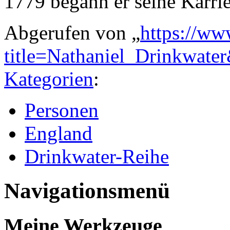
1779 begann er seine Karrie
Abgerufen von „
https://ww
title=Nathaniel_Drinkwate
Kategorien
:
Personen
England
Drinkwater-Reihe
Navigationsmenü
Meine Werkzeuge