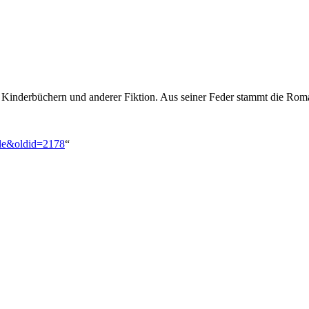
, Kinderbüchern und anderer Fiktion. Aus seiner Feder stammt die Ro
dle&oldid=2178
“