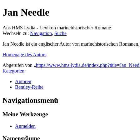
Jan Needle
Aus HMS Lydia - Lexikon marinehistorischer Romane
Wechseln zu:
Navigation
,
Suche
Jan Needle ist ein englischer Autor von marinehistorischen Romanen
Homepage des Autors
Abgerufen von „
https://www.hms-lydia.de/index.php?title=Jan_Nee
Kategorien
:
Autoren
Bentley-Reihe
Navigationsmenü
Meine Werkzeuge
Anmelden
Namensräume