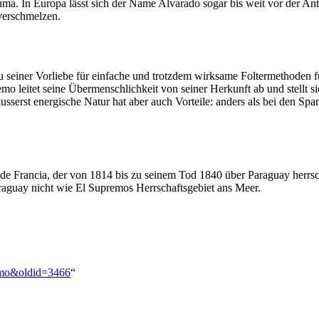
ma. In Europa lässt sich der Name Alvarado sogar bis weit vor der An
verschmelzen.
 seiner Vorliebe für einfache und trotzdem wirksame Foltermethoden fü
o leitet seine Übermenschlichkeit von seiner Herkunft ab und stellt s
usserst energische Natur hat aber auch Vorteile: anders als bei den Sp
de Francia, der von 1814 bis zu seinem Tod 1840 über Paraguay herrsch
raguay nicht wie El Supremos Herrschaftsgebiet ans Meer.
remo&oldid=3466
“