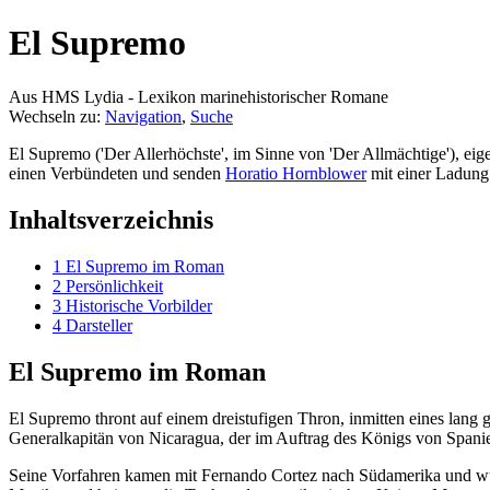
El Supremo
Aus HMS Lydia - Lexikon marinehistorischer Romane
Wechseln zu:
Navigation
,
Suche
El Supremo ('Der Allerhöchste', im Sinne von 'Der Allmächtige'), ei
einen Verbündeten und senden
Horatio Hornblower
mit einer Ladung
Inhaltsverzeichnis
1
El Supremo im Roman
2
Persönlichkeit
3
Historische Vorbilder
4
Darsteller
El Supremo im Roman
El Supremo thront auf einem dreistufigen Thron, inmitten eines lan
Generalkapitän von Nicaragua, der im Auftrag des Königs von Spani
Seine Vorfahren kamen mit Fernando Cortez nach Südamerika und wur