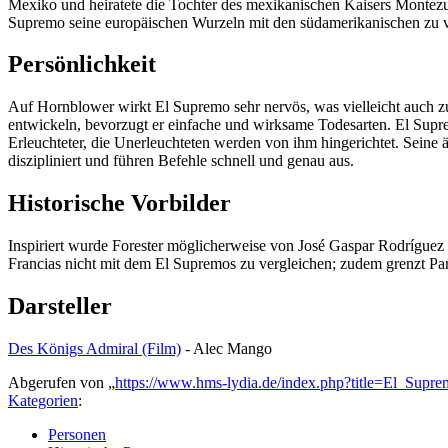
Mexiko und heiratete die Tochter des mexikanischen Kaisers Montezu
Supremo seine europäischen Wurzeln mit den südamerikanischen zu 
Persönlichkeit
Auf Hornblower wirkt El Supremo sehr nervös, was vielleicht auch zu
entwickeln, bevorzugt er einfache und wirksame Todesarten. El Suprem
Erleuchteter, die Unerleuchteten werden von ihm hingerichtet. Seine ä
diszipliniert und führen Befehle schnell und genau aus.
Historische Vorbilder
Inspiriert wurde Forester möglicherweise von José Gaspar Rodríguez 
Francias nicht mit dem El Supremos zu vergleichen; zudem grenzt Pa
Darsteller
Des Königs Admiral (Film)
- Alec Mango
Abgerufen von „
https://www.hms-lydia.de/index.php?title=El_Sup
Kategorien
:
Personen