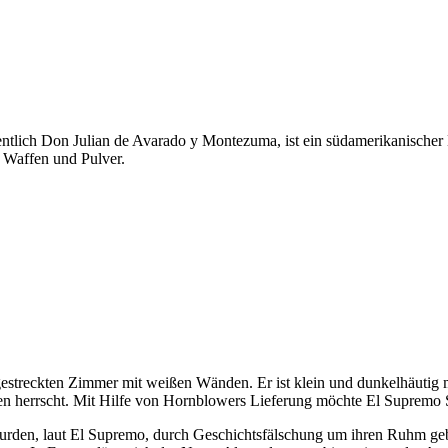
gentlich Don Julian de Avarado y Montezuma, ist ein südamerikanischer
 Waffen und Pulver.
g gestreckten Zimmer mit weißen Wänden. Er ist klein und dunkelhäuti
en herrscht. Mit Hilfe von Hornblowers Lieferung möchte El Supremo 
den, laut El Supremo, durch Geschichtsfälschung um ihren Ruhm gebra