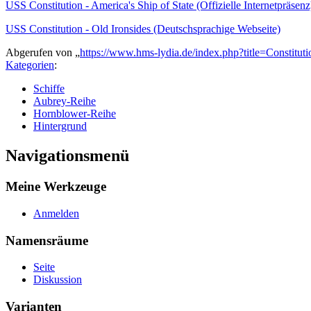
USS Constitution - America's Ship of State (Offizielle Internetpräsenz
USS Constitution - Old Ironsides (Deutschsprachige Webseite)
Abgerufen von „
https://www.hms-lydia.de/index.php?title=Constitut
Kategorien
:
Schiffe
Aubrey-Reihe
Hornblower-Reihe
Hintergrund
Navigationsmenü
Meine Werkzeuge
Anmelden
Namensräume
Seite
Diskussion
Varianten