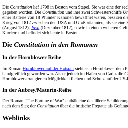
Die
Constitution
lief 1798 in Boston vom Stapel. Sie war eine der se
gegeben worden. Die
Constitution
und ihre zwei Schwesterschiffe
Un
einer Batterie von 18-Pfünder-Kanonen bewaffnet waren, besaßen die
Krieg von 1812 zwischen den USA und Großbritannien, als sie eine R
(August 1812),
Java
(Dezember 1812), sowie in einem weiteren Gefec
Karriere und befindet sich heute in Boston.
Die
Constitution in den Romanen
In der Hornblower-Reihe
Im Roman
Hornblower auf der Hotspur
sieht sich Hornblower dem Pr
handgreiflich geworden war. Als er jedoch im Hafen von Cadiz die
Co
Hornblower arrangierten Möglichkeit fliehen und Schutz auf der US-
In der Aubrey/Maturin-Reihe
Der Roman "The Fortune of War" enthält eine detaillierte Schilderun
nach dem Sieg der
Constitution
über die britische Fregatte als Gefan
Weblinks