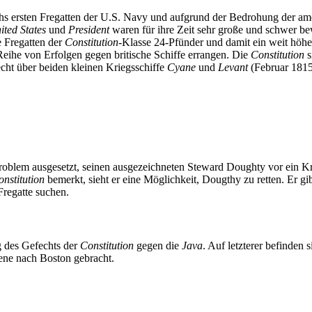
chs ersten Fregatten der U.S. Navy und aufgrund der Bedrohung der am
ited States
und
President
waren für ihre Zeit sehr große und schwer bew
 Fregatten der
Constitution
-Klasse 24-Pfünder und damit ein weit höhe
eihe von Erfolgen gegen britische Schiffe errangen. Die
Constitution
s
ht über beiden kleinen Kriegsschiffe
Cyane
und
Levant
(Februar 1815
oblem ausgesetzt, seinen ausgezeichneten Steward Doughty vor ein Krie
nstitution
bemerkt, sieht er eine Möglichkeit, Dougthy zu retten. Er gi
Fregatte suchen.
g des Gefechts der
Constitution
gegen die
Java
. Auf letzterer befinden
gene nach Boston gebracht.