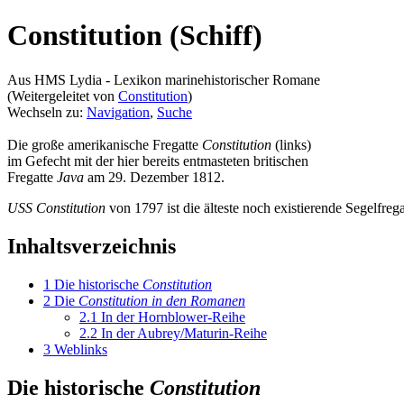
Constitution (Schiff)
Aus HMS Lydia - Lexikon marinehistorischer Romane
(Weitergeleitet von
Constitution
)
Wechseln zu:
Navigation
,
Suche
Die große amerikanische Fregatte
Constitution
(links)
im Gefecht mit der hier bereits entmasteten britischen
Fregatte
Java
am 29. Dezember 1812.
USS Constitution
von 1797 ist die älteste noch existierende Segelfreg
Inhaltsverzeichnis
1
Die historische
Constitution
2
Die
Constitution in den Romanen
2.1
In der Hornblower-Reihe
2.2
In der Aubrey/Maturin-Reihe
3
Weblinks
Die historische
Constitution