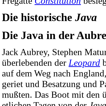
Fregatte
Constitution
besieg
Die historische
Java
Die Java in der Aubr
Jack Aubrey, Stephen Matur
überlebenden der
Leopard
b
auf dem Weg nach England, 
geriet und Besatzung und P
mußten. Das Boot mit den 
etlichen Tagen von der
Jav