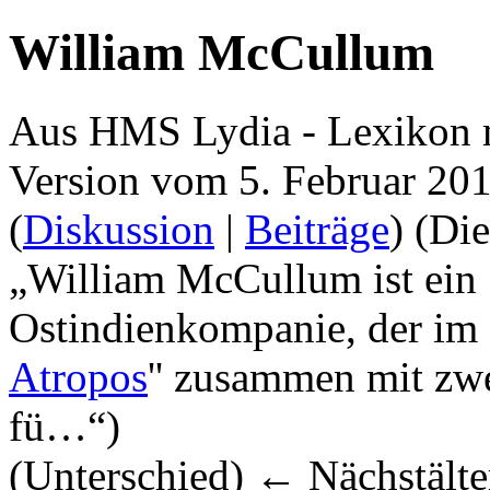
William McCullum
Aus HMS Lydia - Lexikon 
Version vom 5. Februar 20
(
Diskussion
|
Beiträge
)
(Die
„William McCullum ist ein S
Ostindienkompanie, der im
Atropos
'' zusammen mit zwe
fü…“)
(Unterschied) ← Nächstälter