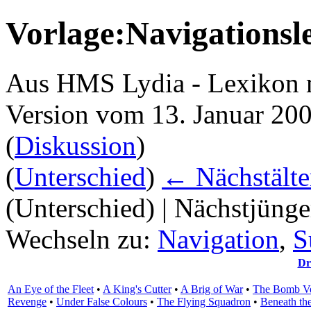
Vorlage:Navigationsl
Aus HMS Lydia - Lexikon 
Version vom 13. Januar 20
(
Diskussion
)
(
Unterschied
)
← Nächstälte
(Unterschied) | Nächstjüng
Wechseln zu:
Navigation
,
S
Dr
An Eye of the Fleet
•
A King's Cutter
•
A Brig of War
•
The Bomb Ve
Revenge
•
Under False Colours
•
The Flying Squadron
•
Beneath th