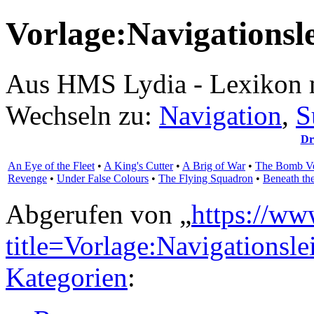
Vorlage:Navigationsl
Aus HMS Lydia - Lexikon 
Wechseln zu:
Navigation
,
S
Dr
An Eye of the Fleet
•
A King's Cutter
•
A Brig of War
•
The Bomb Ve
Revenge
•
Under False Colours
•
The Flying Squadron
•
Beneath th
Abgerufen von „
https://ww
title=Vorlage:Navigations
Kategorien
: