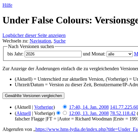
Hilfe
Under False Colours: Versionsg
Logbücher dieser Seite anzeigen
Wechseln zu:
Navigation
,
Suche
Nach Versionen suchen
bis Jahr:
und Monat:
M
Zur Anzeige der Änderungen einfach die zu vergleichenden Versionen
(Aktuell) = Unterschied zur aktuellen Version, (Vorherige) = U
Uhrzeit/Datum = Version zu dieser Zeit, Benutzername/IP-Adr
(Aktuell |
Vorherige
)
17:40, 14. Jan. 2008
‎
141.77.225.6
(
Aktuell
| Vorherige)
12:00, 13. Jan. 2008
‎
78.52.118.42
falscher Flagge |FT = |Autor = Richard Woodman |Erstv = 199
Abgerufen von „
https://www.hms-lydia.de/index.php?title=Under_Fa