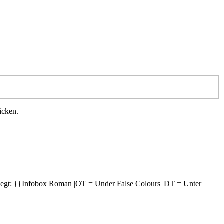
icken.
legt: {{Infobox Roman |OT = Under False Colours |DT = Unter