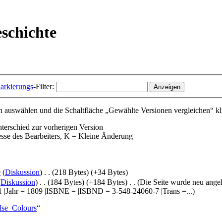
eschichte
arkierungs
-Filter:
 auswählen und die Schaltfläche „Gewählte Versionen vergleichen“ kl
nterschied zur vorherigen Version
esse des Bearbeiters, K = Kleine Änderung
0
(
Diskussion
)
‎
. .
(218 Bytes)
(+34 Bytes)
(
Diskussion
)
‎
. .
(184 Bytes)
(+184 Bytes)
‎
. .
(Die Seite wurde neu ange
1 |Jahr = 1809 |ISBNE = |ISBND = 3-548-24060-7 |Trans =...)
lse_Colours
“