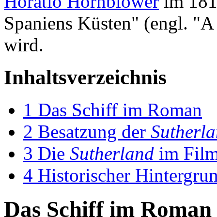
Horatio Hornblower
im 181
Spaniens Küsten" (engl. "A
wird.
Inhaltsverzeichnis
1
Das Schiff im Roman
2
Besatzung der
Sutherl
3
Die
Sutherland
im Fil
4
Historischer Hintergru
Das Schiff im Roman