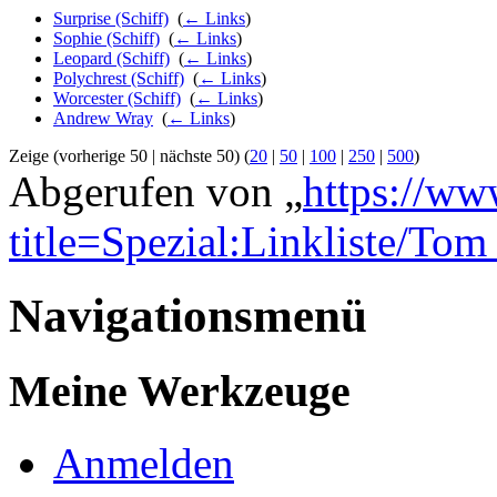
Surprise (Schiff)
‎
(
← Links
)
Sophie (Schiff)
‎
(
← Links
)
Leopard (Schiff)
‎
(
← Links
)
Polychrest (Schiff)
‎
(
← Links
)
Worcester (Schiff)
‎
(
← Links
)
Andrew Wray
‎
(
← Links
)
Zeige (vorherige 50 | nächste 50) (
20
|
50
|
100
|
250
|
500
)
Abgerufen von „
https://ww
title=Spezial:Linkliste/Tom
Navigationsmenü
Meine Werkzeuge
Anmelden