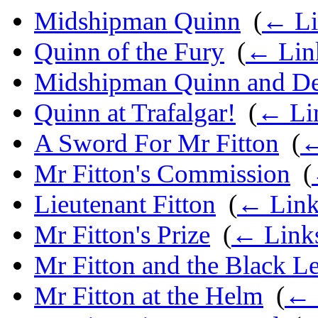
Midshipman Quinn
‎
(
← Li
Quinn of the Fury
‎
(
← Lin
Midshipman Quinn and De
Quinn at Trafalgar!
‎
(
← Li
A Sword For Mr Fitton
‎
(
←
Mr Fitton's Commission
‎
(
Lieutenant Fitton
‎
(
← Link
Mr Fitton's Prize
‎
(
← Link
Mr Fitton and the Black L
Mr Fitton at the Helm
‎
(
← 