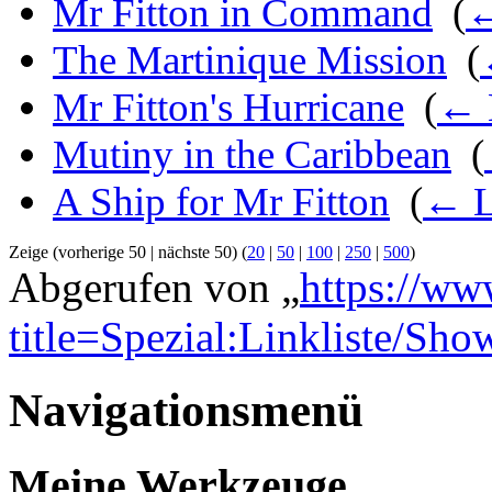
Mr Fitton in Command
‎
(
←
The Martinique Mission
‎
(
Mr Fitton's Hurricane
‎
(
← 
Mutiny in the Caribbean
‎
(
A Ship for Mr Fitton
‎
(
← L
Zeige (vorherige 50 | nächste 50) (
20
|
50
|
100
|
250
|
500
)
Abgerufen von „
https://ww
title=Spezial:Linkliste/Sho
Navigationsmenü
Meine Werkzeuge