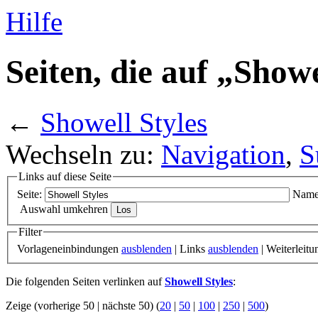
Hilfe
Seiten, die auf „Showe
←
Showell Styles
Wechseln zu:
Navigation
,
S
Links auf diese Seite
Seite:
Name
Auswahl umkehren
Filter
Vorlageneinbindungen
ausblenden
| Links
ausblenden
| Weiterleit
Die folgenden Seiten verlinken auf
Showell Styles
:
Zeige (vorherige 50 | nächste 50) (
20
|
50
|
100
|
250
|
500
)