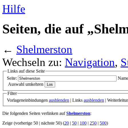
Hilfe
Seiten, die auf „Shel
←
Shelmerston
Wechseln zu:
Navigation
,
S
Links auf diese Seite
Seite:
Name
Auswahl umkehren
Filter
Vorlageneinbindungen
ausblenden
| Links
ausblenden
| Weiterleit
Die folgenden Seiten verlinken auf
Shelmerston
:
Zeige (vorherige 50 | nächste 50) (
20
|
50
|
100
|
250
|
500
)