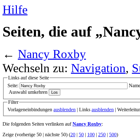
Hilfe
Seiten, die auf „Nan
←
Nancy Roxby
Wechseln zu:
Navigation
,
S
Links auf diese Seite
Seite:
Name
Auswahl umkehren
Filter
Vorlageneinbindungen
ausblenden
| Links
ausblenden
| Weiterleit
Die folgenden Seiten verlinken auf
Nancy Roxby
:
Zeige (vorherige 50 | nächste 50) (
20
|
50
|
100
|
250
|
500
)