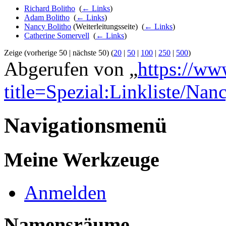
Richard Bolitho
‎
(
← Links
)
Adam Bolitho
‎
(
← Links
)
Nancy Bolitho
(Weiterleitungsseite) ‎
(
← Links
)
Catherine Somervell
‎
(
← Links
)
Zeige (vorherige 50 | nächste 50) (
20
|
50
|
100
|
250
|
500
)
Abgerufen von „
https://ww
title=Spezial:Linkliste/Na
Navigationsmenü
Meine Werkzeuge
Anmelden
Namensräume