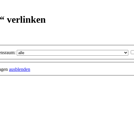
n“ verlinken
nsraum:
ungen
ausblenden