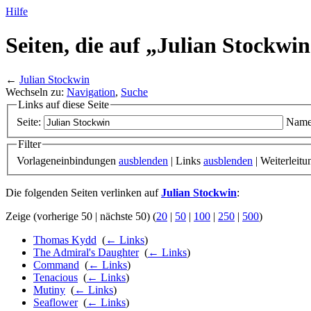
Hilfe
Seiten, die auf „Julian Stockwi
←
Julian Stockwin
Wechseln zu:
Navigation
,
Suche
Links auf diese Seite
Seite:
Name
Filter
Vorlageneinbindungen
ausblenden
| Links
ausblenden
| Weiterleit
Die folgenden Seiten verlinken auf
Julian Stockwin
:
Zeige (vorherige 50 | nächste 50) (
20
|
50
|
100
|
250
|
500
)
Thomas Kydd
‎
(
← Links
)
The Admiral's Daughter
‎
(
← Links
)
Command
‎
(
← Links
)
Tenacious
‎
(
← Links
)
Mutiny
‎
(
← Links
)
Seaflower
‎
(
← Links
)