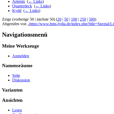
Artemis
‎
(
← Links
)
Quarterdeck
‎
(
← Links
)
Kydd
‎
(
← Links
)
Zeige (vorherige 50 | nächste 50) (
20
|
50
|
100
|
250
|
500
)
Abgerufen von „
https://www.hms-lydia.de/index.php?title=Spezial:Li
Navigationsmenü
Meine Werkzeuge
Anmelden
Namensräume
Seite
Diskussion
Varianten
Ansichten
Lesen