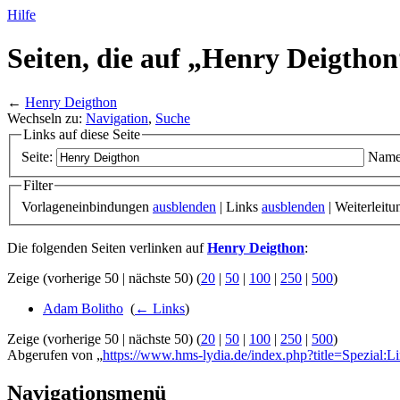
Hilfe
Seiten, die auf „Henry Deigthon
←
Henry Deigthon
Wechseln zu:
Navigation
,
Suche
Links auf diese Seite
Seite:
Name
Filter
Vorlageneinbindungen
ausblenden
| Links
ausblenden
| Weiterleit
Die folgenden Seiten verlinken auf
Henry Deigthon
:
Zeige (vorherige 50 | nächste 50) (
20
|
50
|
100
|
250
|
500
)
Adam Bolitho
‎
(
← Links
)
Zeige (vorherige 50 | nächste 50) (
20
|
50
|
100
|
250
|
500
)
Abgerufen von „
https://www.hms-lydia.de/index.php?title=Spezial:L
Navigationsmenü