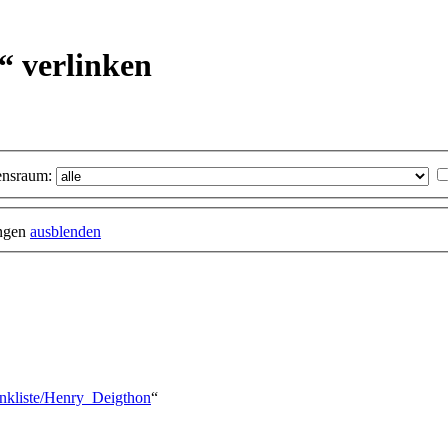
“ verlinken
nsraum:
ungen
ausblenden
inkliste/Henry_Deigthon
“