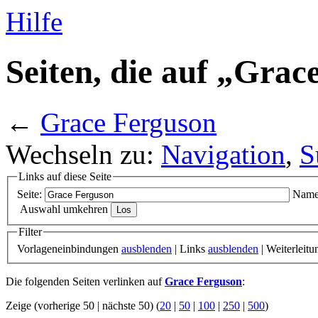
Hilfe
Seiten, die auf „Grac
←
Grace Ferguson
Wechseln zu:
Navigation
,
S
Links auf diese Seite
Seite:
Name
Auswahl umkehren
Filter
Vorlageneinbindungen
ausblenden
| Links
ausblenden
| Weiterleit
Die folgenden Seiten verlinken auf
Grace Ferguson
:
Zeige (vorherige 50 | nächste 50) (
20
|
50
|
100
|
250
|
500
)