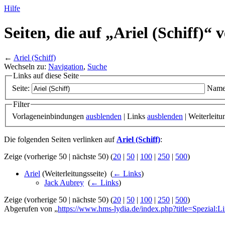
Hilfe
Seiten, die auf „Ariel (Schiff)“ 
←
Ariel (Schiff)
Wechseln zu:
Navigation
,
Suche
Links auf diese Seite
Seite:
Name
Filter
Vorlageneinbindungen
ausblenden
| Links
ausblenden
| Weiterleit
Die folgenden Seiten verlinken auf
Ariel (Schiff)
:
Zeige (vorherige 50 | nächste 50) (
20
|
50
|
100
|
250
|
500
)
Ariel
(Weiterleitungsseite) ‎
(
← Links
)
Jack Aubrey
‎
(
← Links
)
Zeige (vorherige 50 | nächste 50) (
20
|
50
|
100
|
250
|
500
)
Abgerufen von „
https://www.hms-lydia.de/index.php?title=Spezial:Lin