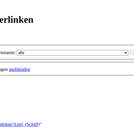
verlinken
nsraum:
ungen
ausblenden
kliste/Ariel_(Schiff)
“