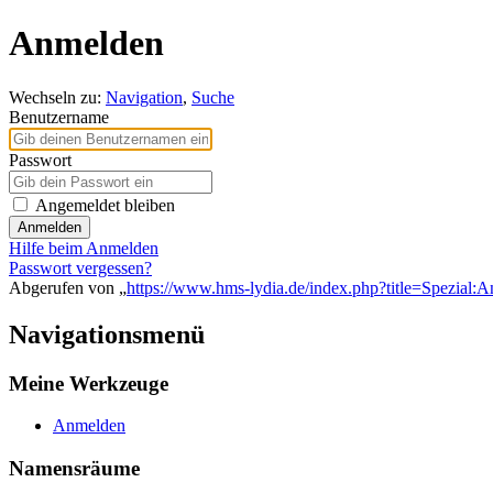
Anmelden
Wechseln zu:
Navigation
,
Suche
Benutzername
Passwort
Angemeldet bleiben
Anmelden
Hilfe beim Anmelden
Passwort vergessen?
Abgerufen von „
https://www.hms-lydia.de/index.php?title=Spezial:
Navigationsmenü
Meine Werkzeuge
Anmelden
Namensräume