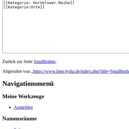
Zurück zur Seite
Smallbridge
.
Abgerufen von „
https://www.hms-lydia.de/index.php?title=Smallbrid
Navigationsmenü
Meine Werkzeuge
Anmelden
Namensräume