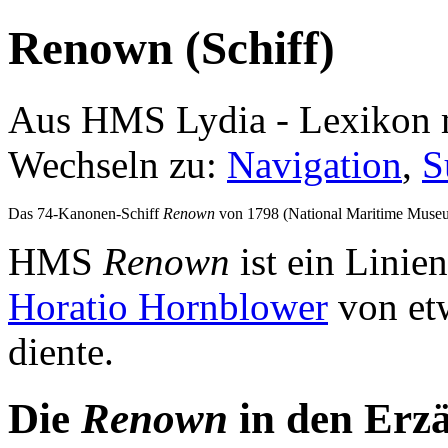
Renown (Schiff)
Aus HMS Lydia - Lexikon 
Wechseln zu:
Navigation
,
S
Das 74-Kanonen-Schiff
Renown
von 1798 (National Maritime Muse
HMS
Renown
ist ein Linie
Horatio Hornblower
von et
diente.
Die
Renown
in den Erz