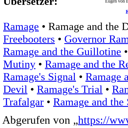
Übersetzer:
Eugen von B
Ramage
•
Ramage and the 
Freebooters
•
Governor Ram
Ramage and the Guillotine
Mutiny
•
Ramage and the R
Ramage's Signal
•
Ramage a
Devil
•
Ramage's Trial
•
Ram
Trafalgar
•
Ramage and the 
Abgerufen von „
https://ww