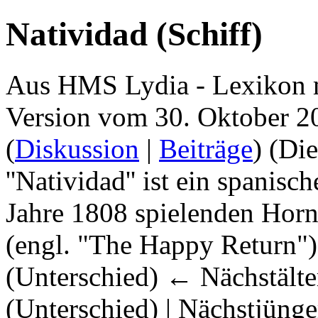
Natividad (Schiff)
Aus HMS Lydia - Lexikon 
Version vom 30. Oktober 2
(
Diskussion
|
Beiträge
)
(Die
''Natividad'' ist ein spanisc
Jahre 1808 spielenden Ho
(engl. "The Happy Return") 
(Unterschied) ← Nächstälter
(Unterschied) | Nächstjüng