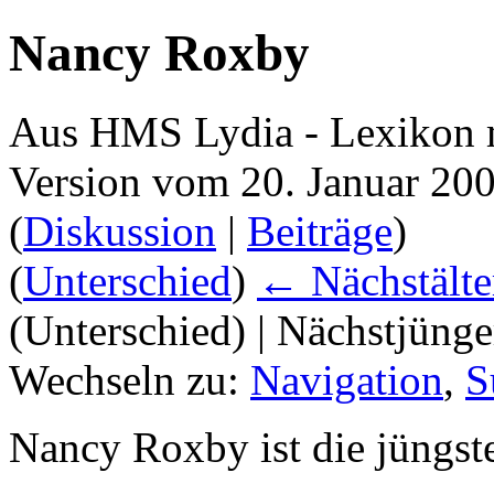
Nancy Roxby
Aus HMS Lydia - Lexikon 
Version vom 20. Januar 20
(
Diskussion
|
Beiträge
)
(
Unterschied
)
← Nächstälte
(Unterschied) | Nächstjüng
Wechseln zu:
Navigation
,
S
Nancy Roxby ist die jüngs