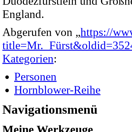
Duodezfürstlein und Großne
England.
Abgerufen von „
https://ww
title=Mr._Fürst&oldid=352
Kategorien
:
Personen
Hornblower-Reihe
Navigationsmenü
Meine Werkzeuge