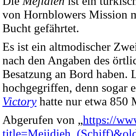
Die
Mejidieh
ist ein türkisc
von Hornblowers Mission m
Bucht gefährtet.
Es ist ein altmodischer Zw
nach den Angaben des örtl
Besatzung an Bord haben. Le
hochgegriffen, denn sogar 
Victory
hatte nur etwa 850 
Abgerufen von „
https://ww
title=Mejidieh_(Schiff)&o