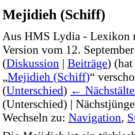
Mejidieh (Schiff)
Aus HMS Lydia - Lexikon 
Version vom 12. September
(
Diskussion
|
Beiträge
)
(hat
„
Mejidieh (Schiff)
“ verscho
(
Unterschied
)
← Nächstälte
(Unterschied) | Nächstjüng
Wechseln zu:
Navigation
,
S