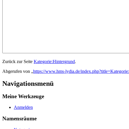
Zurück zur Seite
Kategorie:Hintergrund
.
Abgerufen von „
https://www.hms-lydia.de/index.php?title=Kategorie
Navigationsmenü
Meine Werkzeuge
Anmelden
Namensräume