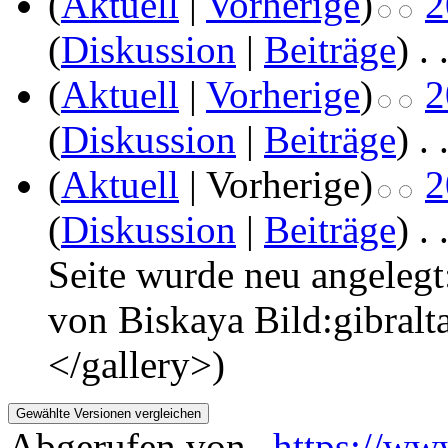
(
Aktuell
|
Vorherige
)
2
(
Diskussion
|
Beiträge
)
‎
. 
(
Aktuell
|
Vorherige
)
2
(
Diskussion
|
Beiträge
)
‎
. 
(
Aktuell
| Vorherige)
2
(
Diskussion
|
Beiträge
)
‎
. 
Seite wurde neu angelegt
von Biskaya Bild:gibralta
</gallery>)
Abgerufen von „
https://ww