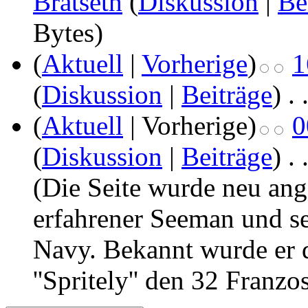
Bratseth
(
Diskussion
|
Be
Bytes)
(
Aktuell
|
Vorherige
)
1
(
Diskussion
|
Beiträge
)
‎
. 
(
Aktuell
| Vorherige)
0
(
Diskussion
|
Beiträge
)
‎
. 
(Die Seite wurde neu ang
erfahrener Seeman und se
Navy. Bekannt wurde er d
''Spritely'' den 32 Franzos