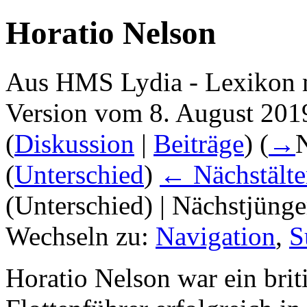
Horatio Nelson
Aus HMS Lydia - Lexikon 
Version vom 8. August 201
(
Diskussion
|
Beiträge
)
(
→
N
(
Unterschied
)
← Nächstälte
(Unterschied) | Nächstjüng
Wechseln zu:
Navigation
,
S
Horatio Nelson war ein brit