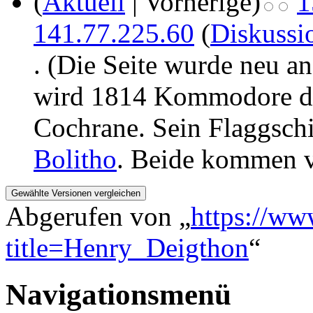
(
Aktuell
| Vorherige)
1
141.77.225.60
(
Diskussi
.
(Die Seite wurde neu a
wird 1814 Kommodore de
Cochrane. Sein Flaggschi
Bolitho
. Beide kommen v
Abgerufen von „
https://ww
title=Henry_Deigthon
“
Navigationsmenü