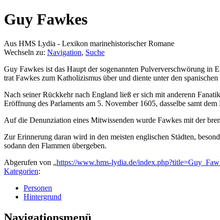
Guy Fawkes
Aus HMS Lydia - Lexikon marinehistorischer Romane
Wechseln zu:
Navigation
,
Suche
Guy Fawkes ist das Haupt der sogenannten Pulververschwörung in Eng
trat Fawkes zum Katholizismus über und diente unter den spanischen
Nach seiner Rückkehr nach England ließ er sich mit anderenn Fanati
Eröffnung des Parlaments am 5. November 1605, dasselbe samt dem Kö
Auf die Denunziation eines Mitwissenden wurde Fawkes mit der brenne
Zur Erinnerung daran wird in den meisten englischen Städten, beson
sodann den Flammen übergeben.
Abgerufen von „
https://www.hms-lydia.de/index.php?title=Guy_Fa
Kategorien
:
Personen
Hintergrund
Navigationsmenü