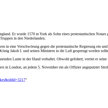
land. Er wurde 1570 in York als Sohn eines protestantischen Notars 
 Truppen in den Niederlanden.
kern in eine Verschwörung gegen die protestantische Regierung ein un
nig Jakob I. und seinen Ministern in die Luft gesprengt werden sollt
nden Lunte in der Hand verhaftet. Obwohl gefoltert, verriet er seine
ders in London, an jedem 5. November ein als Offizier angeputzter St
wkes&oldid=3217
“