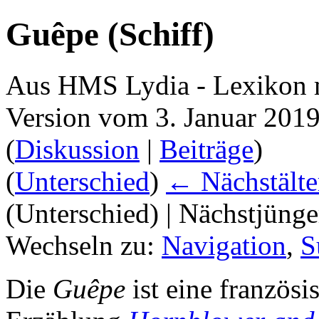
Guêpe (Schiff)
Aus HMS Lydia - Lexikon 
Version vom 3. Januar 201
(
Diskussion
|
Beiträge
)
(
Unterschied
)
← Nächstälte
(Unterschied) | Nächstjüng
Wechseln zu:
Navigation
,
S
Die
Guêpe
ist eine französi