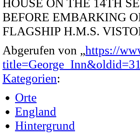
HOUSE ON THE 14TH S
BEFORE EMBARKING O
FLAGSHIP H.M.S. VIST
Abgerufen von „
https://ww
title=George_Inn&oldid=3
Kategorien
:
Orte
England
Hintergrund