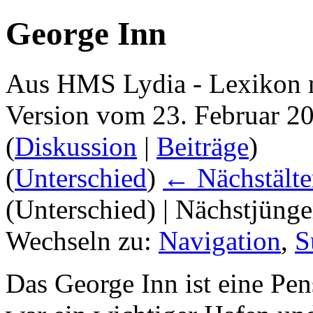
George Inn
Aus HMS Lydia - Lexikon 
Version vom 23. Februar 2
(
Diskussion
|
Beiträge
)
(
Unterschied
)
← Nächstälte
(Unterschied) | Nächstjüng
Wechseln zu:
Navigation
,
S
Das George Inn ist eine Pe