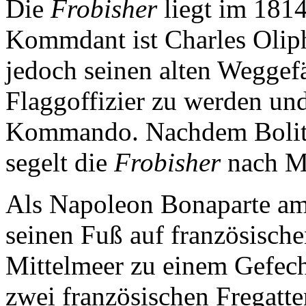
Die
Frobisher
liegt im 181
Kommdant ist Charles Oliph
jedoch seinen alten Weggef
Flaggoffizier zu werden und
Kommando. Nachdem Bolitho
segelt die
Frobisher
nach Ma
Als Napoleon Bonaparte am
seinen Fuß auf französisch
Mittelmeer zu einem Gefec
zwei französischen Fregatte