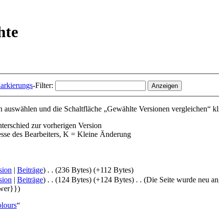
hte
arkierungs
-Filter:
 auswählen und die Schaltfläche „Gewählte Versionen vergleichen“ kl
nterschied zur vorherigen Version
esse des Bearbeiters, K = Kleine Änderung
sion
|
Beiträge
)
‎
. .
(236 Bytes)
(+112 Bytes)
sion
|
Beiträge
)
‎
. .
(124 Bytes)
(+124 Bytes)
‎
. .
(Die Seite wurde neu an
wer}})
olours
“