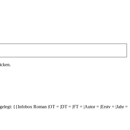
icken.
gelegt: {{Infobox Roman |OT = |DT = |FT = |Autor = |Erstv = |Jahr =