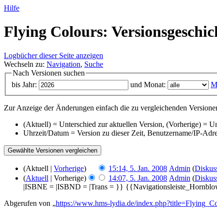
Hilfe
Flying Colours: Versionsgeschic
Logbücher dieser Seite anzeigen
Wechseln zu:
Navigation
,
Suche
Nach Versionen suchen
bis Jahr:
und Monat:
M
Zur Anzeige der Änderungen einfach die zu vergleichenden Versionen
(Aktuell) = Unterschied zur aktuellen Version, (Vorherige) = U
Uhrzeit/Datum = Version zu dieser Zeit, Benutzername/IP-Adr
(Aktuell |
Vorherige
)
15:14, 5. Jan. 2008
‎
Admin
(
Diskus
(
Aktuell
| Vorherige)
14:07, 5. Jan. 2008
‎
Admin
(
Diskus
|ISBNE = |ISBND = |Trans = }} {{Navigationsleiste_Hornblo
Abgerufen von „
https://www.hms-lydia.de/index.php?title=Flying_C