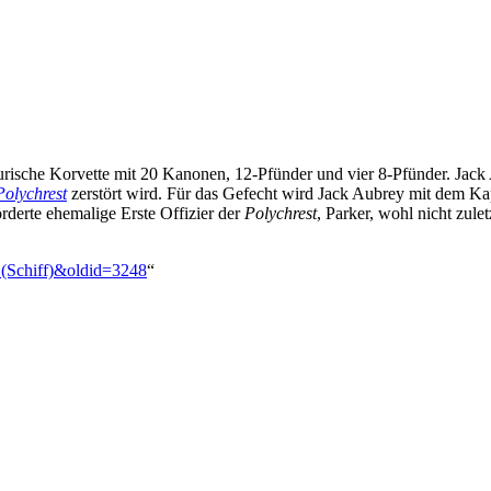
urische Korvette mit 20 Kanonen, 12-Pfünder und vier 8-Pfünder. Jack
Polychrest
zerstört wird. Für das Gefecht wird Jack Aubrey mit dem Ka
rte ehemalige Erste Offizier der
Polychrest
, Parker, wohl nicht zul
a_(Schiff)&oldid=3248
“