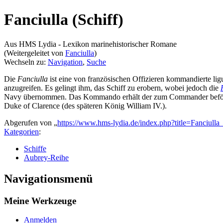
Fanciulla (Schiff)
Aus HMS Lydia - Lexikon marinehistorischer Romane
(Weitergeleitet von
Fanciulla
)
Wechseln zu:
Navigation
,
Suche
Die
Fanciulla
ist eine von französischen Offizieren kommandierte lig
anzugreifen. Es gelingt ihm, das Schiff zu erobern, wobei jedoch die
Navy übernommen. Das Kommando erhält der zum Commander beförde
Duke of Clarence (des späteren König William IV.).
Abgerufen von „
https://www.hms-lydia.de/index.php?title=Fanciull
Kategorien
:
Schiffe
Aubrey-Reihe
Navigationsmenü
Meine Werkzeuge
Anmelden